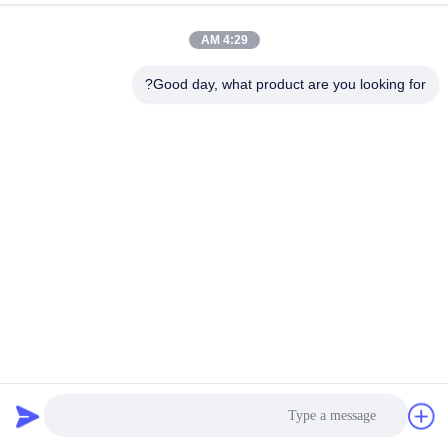
4:29 AM
Good day, what product are you looking for?
پوشش گفری فیبرگلاس Gfrp SMC BMC FRP Manhole Cover
600 X 600 با قاب
پوشش گودال مرکب
2025-05-19
1223 نظرات